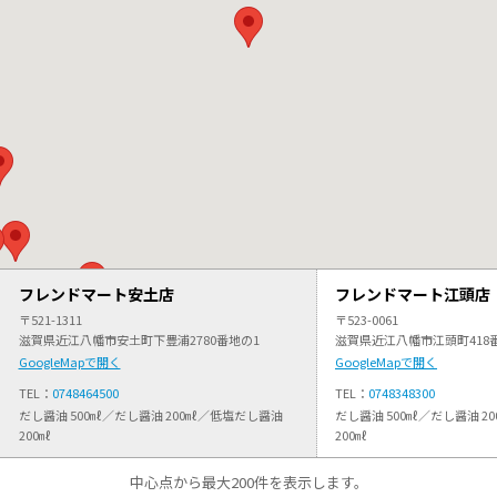
フレンドマート安土店
フレンドマート江頭店
〒521-1311
〒523-0061
滋賀県近江八幡市安土町下豊浦2780番地の1
滋賀県近江八幡市江頭町418
GoogleMapで開く
GoogleMapで開く
TEL：
0748464500
TEL：
0748348300
だし醤油 500㎖／だし醤油 200㎖／低塩だし醤油
だし醤油 500㎖／だし醤油 
200㎖
200㎖
中心点から最大200件を表示します。